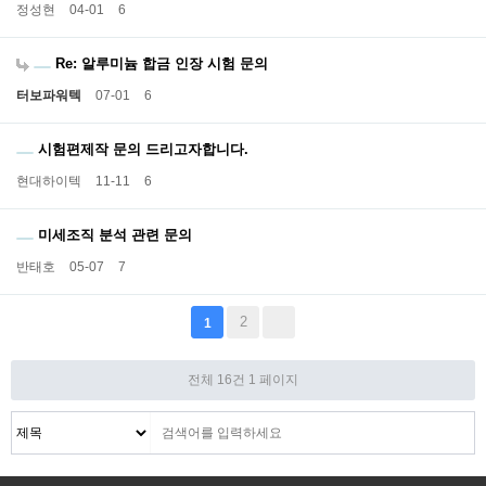
정성현
04-01
6
Re: 알루미늄 합금 인장 시험 문의
터보파워텍
07-01
6
시험편제작 문의 드리고자합니다.
현대하이텍
11-11
6
미세조직 분석 관련 문의
반태호
05-07
7
2
1
전체 16건
1 페이지