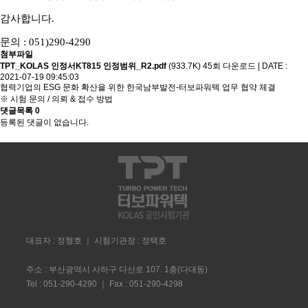
감사합니다.
문의 : 051)290-4290
첨부파일
TPT_KOLAS 인정서KT815 인정범위_R2.pdf
(933.7K)
45회 다운로드
|
DATE :
2021-07-19 09:45:03
협력기업의 ESG 문화 확산을 위한 한국남부발전-터보파워텍 업무 협약 체결
※ 시험 문의 / 의뢰 & 접수 방법
댓글목록
0
등록된 댓글이 없습니다.
대표자 : 정형호 ｜ 시험기관장 : 정택호
주소 : 부산광역시 사하구 다산로 107. 1층(다대동)
Tel : 051-290-4290 ｜ Fax : 051-290-4298